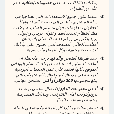
يمكنك دائمًا الاعتماد على
خصومات إضافية
. انقر
على زر الشراء.
عندما تكون جميع الاستعدادات التي تحتاجها في
سلة المشتري ، انتقل إلى صفحة السلة واملأ
الحقول بمعلومات حول مستلم الطلب. سيطلب
منك النظام تحديد
اسم وعنوان بريدي وعنوان
بريد إلكتروني ورقم هاتف
للاتصال بك بشأن
الطلب الحالي. الصفحة التي تحتوي على بياناتك
الشخصية
محمية
، وكل المعلومات
سرية
.
حدد
طريقة الشحن والدفع
. يرجى ملاحظة أن
أوقات التسليم قد تختلف عن تلك المشار إليها في
الموقع ، لأنها تعتمد على عمل الخدمات البريدية
المحلية في مدينتك / منطقتك. للمشتريات التي
يبلغ مجموعها
200 دولار أو أكثر
،
الشحن مجاني
.
أدخل
معلومات الدفع
(الاتصال محمي بواسطة
بروتوكولات أمان الإنترنت ، وبياناتك المصرفية
محمية بواسطة نظامنا).
تحقق بعناية مما إذا كان المنتج وكميته في السلة
يتوافقان مع ما تحتاج إلى شرائه.
قم بتأكيد